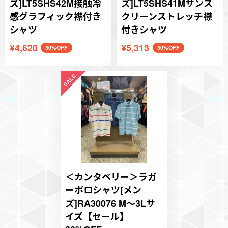
ズ]LT5SHS42M接触冷
ズ]LT5SHS41Mサンス
感グラフィック襟付き
クリーンストレッチ襟
シャツ
付きシャツ
¥4,620
¥5,313
30%OFF
30%OFF
＜カンタベリー＞ラガ
ーポロシャツ[メン
ズ]RA30076 M～3Lサ
イズ【セール】