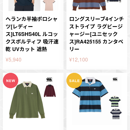
ヘランカ半袖ポロシャ
ロングスリーブ4インチ
ツ[レディー
ストライプ ラグビージ
ス]LT6SHS40L ルコッ
ャージー[ユニセック
クスポルティフ 吸汗速
ス]RA425155 カンタベ
乾 UVカット 遮熱
リー
¥5,940
¥12,100