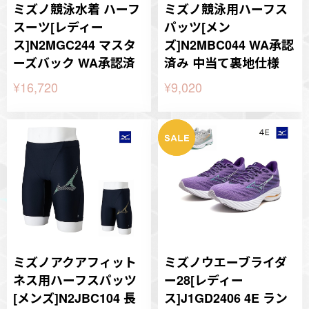
ミズノ競泳水着 ハーフ
ミズノ競泳用ハーフス
スーツ[レディー
パッツ[メン
ス]N2MGC244 マスタ
ズ]N2MBC044 WA承認
ーズバック WA承認済
済み 中当て裏地仕様
¥16,720
¥9,020
ミズノアクアフィット
ミズノウエーブライダ
ネス用ハーフスパッツ
ー28[レディー
[メンズ]N2JBC104 長
ス]J1GD2406 4E ラン